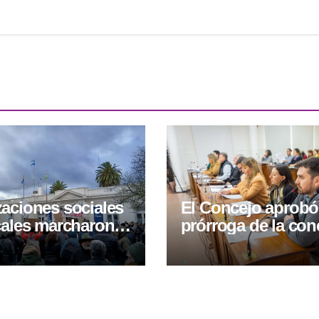
aciones sociales
El Concejo aprobó
cales marcharon
prórroga de la co
el proyecto de
de la Terminal y r
vilidad de
la reforma nacional
ad privada
Ley de Tierras