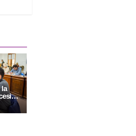
 la
ncesión
echazó
 de la