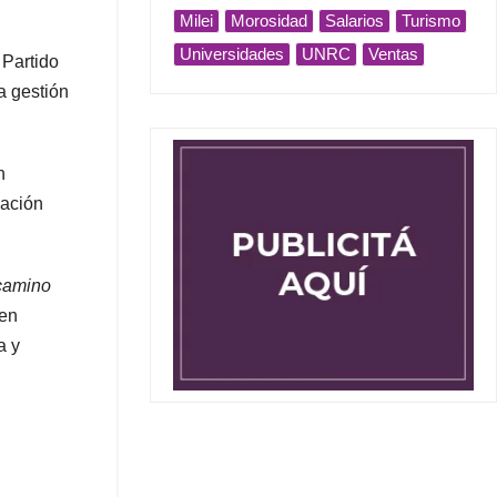
Milei
Morosidad
Salarios
Turismo
Universidades
UNRC
Ventas
 Partido
a gestión
n
mación
 camino
ien
a y