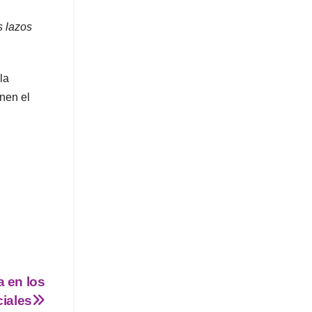
s lazos
la
enen el
 en los
ciales