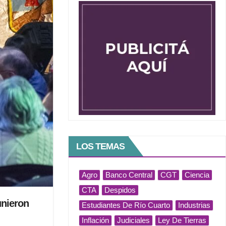
LOS TEMAS
Agro
Banco Central
CGT
Ciencia
CTA
Despidos
unieron
Estudiantes De Río Cuarto
Industrias
Inflación
Judiciales
Ley De Tierras