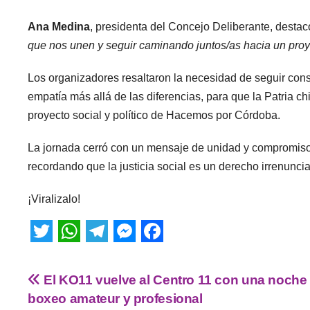
Ana Medina
, presidenta del Concejo Deliberante, desta
que nos unen y seguir caminando juntos/as hacia un proye
Los organizadores resaltaron la necesidad de seguir con
empatía más allá de las diferencias, para que la Patria c
proyecto social y político de Hacemos por Córdoba.
La jornada cerró con un mensaje de unidad y compromiso
recordando que la justicia social es un derecho irrenunci
¡Viralizalo!
T
W
T
M
F
w
h
e
e
a
El KO11 vuelve al Centro 11 con una noche
i
a
l
s
c
boxeo amateur y profesional