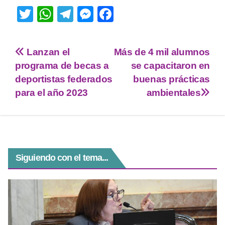
T
W
T
M
F
wi
h
el
e
a
tt
at
e
ss
c
Lanzan el
Más de 4 mil alumnos
er
s
gr
e
e
programa de becas a
se capacitaron en
A
a
n
b
deportistas federados
buenas prácticas
p
m
g
o
para el año 2023
ambientales
p
er
o
k
Siguiendo con el tema...