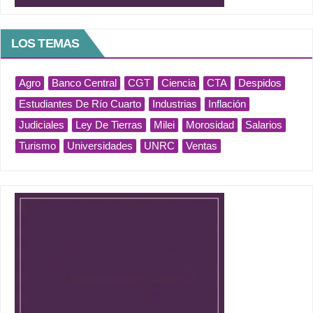
LOS TEMAS
Agro
Banco Central
CGT
Ciencia
CTA
Despidos
Estudiantes De Río Cuarto
Industrias
Inflación
Judiciales
Ley De Tierras
Milei
Morosidad
Salarios
Turismo
Universidades
UNRC
Ventas