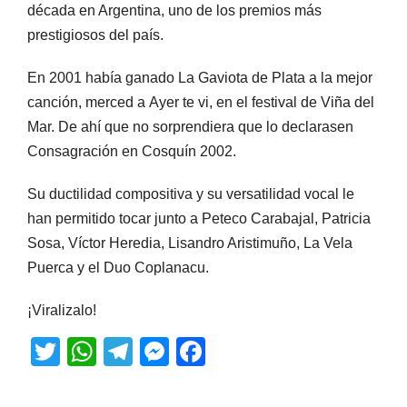
década en Argentina, uno de los premios más
prestigiosos del país.
En 2001 había ganado La Gaviota de Plata a la mejor
canción, merced a Ayer te vi, en el festival de Viña del
Mar. De ahí que no sorprendiera que lo declarasen
Consagración en Cosquín 2002.
Su ductilidad compositiva y su versatilidad vocal le
han permitido tocar junto a Peteco Carabajal, Patricia
Sosa, Víctor Heredia, Lisandro Aristimuño, La Vela
Puerca y el Duo Coplanacu.
¡Viralizalo!
T
W
T
M
F
wi
h
el
e
a