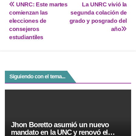
tt
at
e
ss
c
UNRC: Este martes
La UNRC vivió la
er
s
gr
e
e
comienzan las
segunda colación de
A
a
n
b
elecciones de
grado y posgrado del
p
m
g
o
consejeros
año
estudiantiles
p
er
o
k
Siguiendo con el tema...
Jhon Boretto asumió un nuevo
mandato en la UNC y renovó el