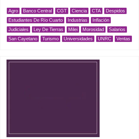
Agro
Banco Central
CGT
Ciencia
CTA
Despidos
Estudiantes De Río Cuarto
Industrias
Inflación
Judiciales
Ley De Tierras
Milei
Morosidad
Salarios
San Cayetano
Turismo
Universidades
UNRC
Ventas