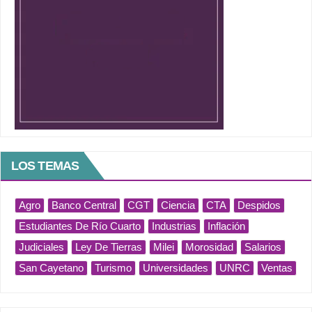
LOS TEMAS
Agro
Banco Central
CGT
Ciencia
CTA
Despidos
Estudiantes De Río Cuarto
Industrias
Inflación
Judiciales
Ley De Tierras
Milei
Morosidad
Salarios
San Cayetano
Turismo
Universidades
UNRC
Ventas