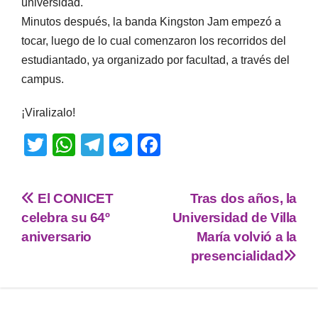
universidad.
Minutos después, la banda Kingston Jam empezó a
tocar, luego de lo cual comenzaron los recorridos del
estudiantado, ya organizado por facultad, a través del
campus.
¡Viralizalo!
T
W
T
M
F
wi
h
el
e
a
tt
at
e
ss
c
El CONICET
Tras dos años, la
er
s
gr
e
e
celebra su 64º
Universidad de Villa
A
a
n
b
aniversario
María volvió a la
p
m
g
o
presencialidad
p
er
o
k