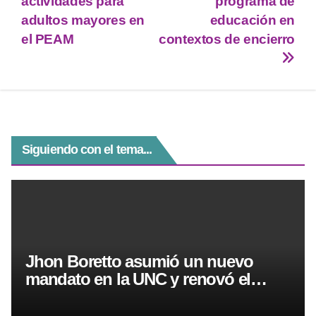
actividades para
programa de
A
a
n
b
adultos mayores en
educación en
p
m
g
o
el PEAM
contextos de encierro
p
er
o
k
Siguiendo con el tema...
Jhon Boretto asumió un nuevo
mandato en la UNC y renovó el
reclamo por el financiamiento