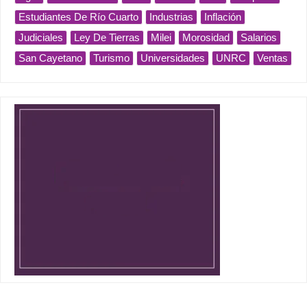
Estudiantes De Río Cuarto
Industrias
Inflación
Judiciales
Ley De Tierras
Milei
Morosidad
Salarios
San Cayetano
Turismo
Universidades
UNRC
Ventas