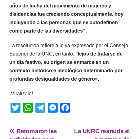
años de lucha del movimiento de mujeres y
disidencias fue creciendo conceptualmente, hoy
incluyendo a las personas que se autodefinen
como parte de las diversidades”.
La resolución refiere a lo ya expresado por el Consejo
Superior de la UNC, en tanto,
“lejos de tratarse de
un día festivo, su origen se enmarca en un
contexto histórico e ideológico determinado por
profundas desigualdades de género».
¡Viralizalo!
T
W
T
M
F
wi
h
el
e
a
tt
at
e
ss
c
Retornaron las
La UNRC reanuda el
er
s
gr
e
e