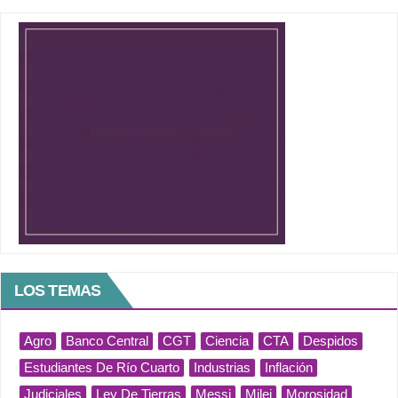
LOS TEMAS
Agro
Banco Central
CGT
Ciencia
CTA
Despidos
Estudiantes De Río Cuarto
Industrias
Inflación
Judiciales
Ley De Tierras
Messi
Milei
Morosidad