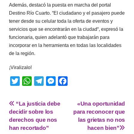
Además, destacó la puesta en marcha del portal
Destino Río Cuarto. “El ciudadano y el pasajero puede
tener desde su celular toda la oferta de eventos y
servicios que se encontrarán en la ciudad“, expresó la
funcionaria, quien adelantó que trabajarán para
incorporar en la herramienta en todas las localidades
de la región.
¡Viralizalo!
T
W
T
M
F
wi
h
el
e
a
tt
at
e
ss
c
“La justicia debe
«Una oportunidad
er
s
gr
e
e
decidir sobre los
para reconocer que
A
a
n
b
derechos que nos
las grietas no nos
p
m
g
o
han recortado”
hacen bien”