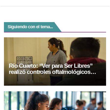
p
er
o
k
Siguiendo con el tema...
Río Cuarto: “Ver para Ser Libres”
realizó controles oftalmológicos
gratuitos