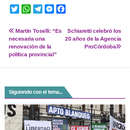
T
W
T
M
F
wi
h
el
e
a
tt
at
e
ss
c
Martín Toselli: “Es
Schiaretti celebró los
er
s
gr
e
e
necesaria una
20 años de la Agencia
A
a
n
b
renovación de la
ProCórdoba
p
m
g
o
política provincial”
p
er
o
k
Siguiendo con el tema...