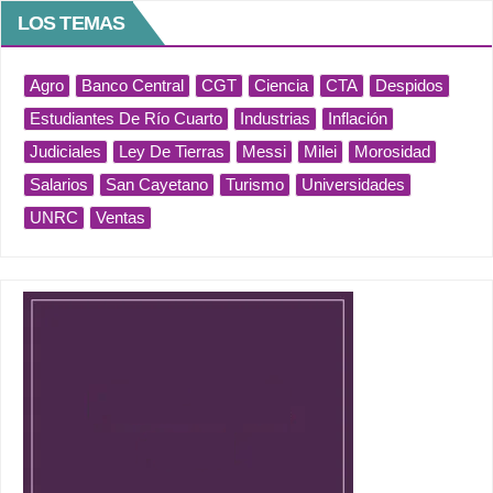
LOS TEMAS
Agro
Banco Central
CGT
Ciencia
CTA
Despidos
Estudiantes De Río Cuarto
Industrias
Inflación
Judiciales
Ley De Tierras
Messi
Milei
Morosidad
Salarios
San Cayetano
Turismo
Universidades
UNRC
Ventas