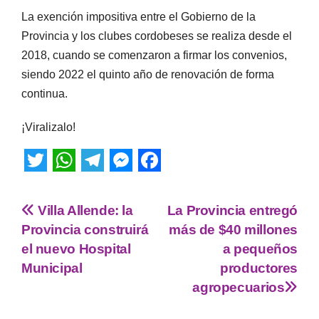
La exención impositiva entre el Gobierno de la
Provincia y los clubes cordobeses se realiza desde el
2018, cuando se comenzaron a firmar los convenios,
siendo 2022 el quinto año de renovación de forma
continua.
¡Viralizalo!
T
W
T
M
F
w
h
e
e
a
Villa Allende: la
La Provincia entregó
i
a
l
s
c
Provincia construirá
más de $40 millones
t
t
e
s
e
el nuevo Hospital
a pequeños
Municipal
productores
t
s
g
e
b
agropecuarios
e
A
r
n
o