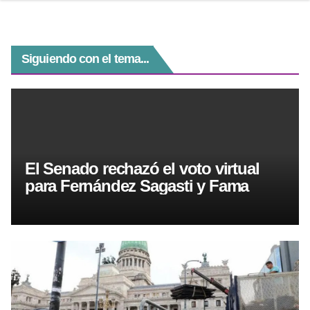
r
p
a
g
o
p
m
e
k
r
Siguiendo con el tema...
El Senado rechazó el voto virtual
para Fernández Sagasti y Fama