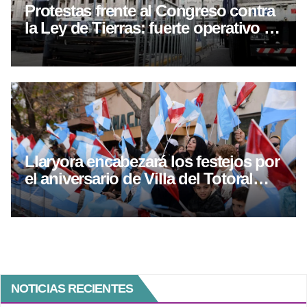
Protestas frente al Congreso contra
la Ley de Tierras: fuerte operativo de
seguridad en el Senado
Llaryora encabezará los festejos por
el aniversario de Villa del Totoral
con obras y una gira por el norte
cordobés
NOTICIAS RECIENTES