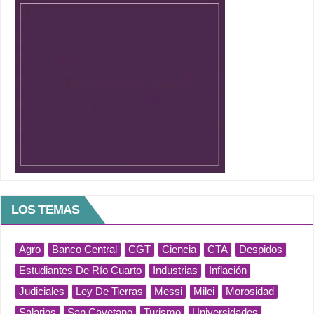
LOS TEMAS
Agro
Banco Central
CGT
Ciencia
CTA
Despidos
Estudiantes De Río Cuarto
Industrias
Inflación
Judiciales
Ley De Tierras
Messi
Milei
Morosidad
Salarios
San Cayetano
Turismo
Universidades