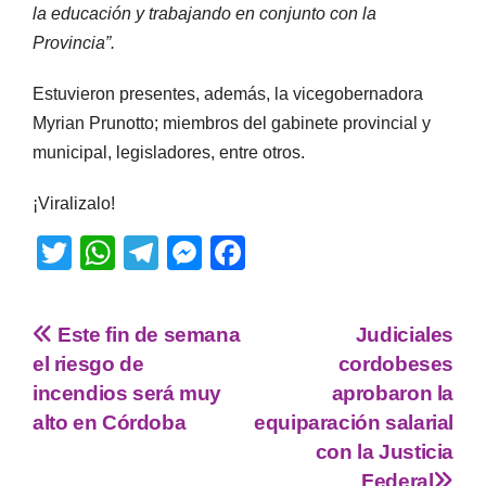
la educación y trabajando en conjunto con la
Provincia”.
Estuvieron presentes, además, la vicegobernadora
Myrian Prunotto; miembros del gabinete provincial y
municipal, legisladores, entre otros.
¡Viralizalo!
T
W
T
M
F
wi
h
el
e
a
tt
at
e
ss
c
Este fin de semana
Judiciales
er
s
gr
e
e
el riesgo de
cordobeses
A
a
n
b
incendios será muy
aprobaron la
p
m
g
o
alto en Córdoba
equiparación salarial
con la Justicia
p
er
o
Federal