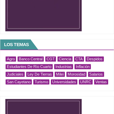
LOS TEMAS
Agro
Banco Central
CGT
Ciencia
CTA
Despidos
Estudiantes De Río Cuarto
Industrias
Inflación
Judiciales
Ley De Tierras
Milei
Morosidad
Salarios
San Cayetano
Turismo
Universidades
UNRC
Ventas