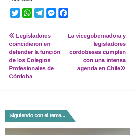
T
W
T
M
F
wi
h
el
e
a
tt
at
e
ss
c
Legisladores
La vicegobernadora y
er
s
gr
e
e
coincidieron en
legisladores
A
a
n
b
defender la función
cordobeses cumplen
p
m
g
o
de los Colegios
con una intensa
Profesionales de
agenda en Chile
p
er
o
Córdoba
k
Siguiendo con el tema...