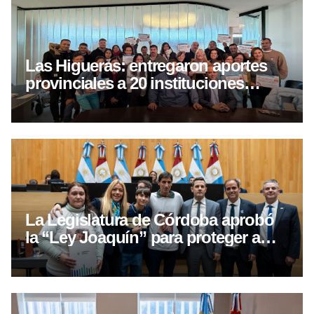
Las Higueras: entregaron aportes
provinciales a 20 instituciones
locales
La Legislatura de Córdoba aprobó
la “Ley Joaquín” para proteger a
víctimas de delitos