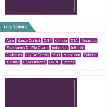
LOS TEMAS
Agro
Banco Central
CGT
Ciencia
CTA
Despidos
Estudiantes De Río Cuarto
Industrias
Inflación
Judiciales
Ley De Tierras
Milei
Morosidad
Salarios
Turismo
Universidades
UNRC
Ventas