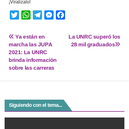
¡Viralizalo!
T
W
T
M
F
wi
h
el
e
a
tt
at
e
ss
c
Ya están en
La UNRC superó los
er
s
gr
e
e
marcha las JUPA
28 mil graduados
A
a
n
b
2021: La UNRC
p
m
g
o
brinda información
sobre las carreras
p
er
o
k
Siguiendo con el tema...