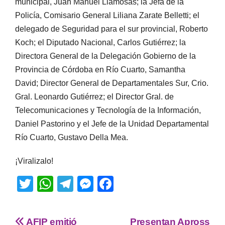
municipal, Juan Manuel Llamosas; la Jefa de la
Policía, Comisario General Liliana Zarate Belletti; el
delegado de Seguridad para el sur provincial, Roberto
Koch; el Diputado Nacional, Carlos Gutiérrez; la
Directora General de la Delegación Gobierno de la
Provincia de Córdoba en Río Cuarto, Samantha
David; Director General de Departamentales Sur, Crio.
Gral. Leonardo Gutiérrez; el Director Gral. de
Telecomunicaciones y Tecnología de la Información,
Daniel Pastorino y el Jefe de la Unidad Departamental
Río Cuarto, Gustavo Della Mea.
¡Viralizalo!
T
W
T
M
F
wi
h
el
e
a
tt
at
e
ss
c
AFIP emitió
Presentan Apross