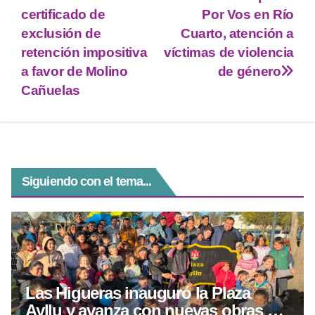
er
s
gr
e
e
certificado de
Por Vos en Río
A
a
n
b
exclusión de
Cuarto, atención a
p
m
g
o
retención impositiva
víctimas de violencia
a favor de Molino
de género
p
er
o
Cañuelas
k
Siguiendo con el tema...
Las Higueras inauguró la Plaza
Ayllu y avanza con nuevas obras de