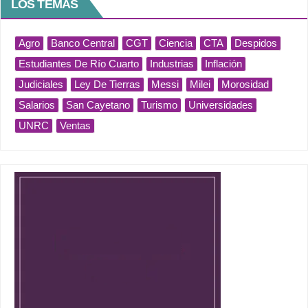
LOS TEMAS
Agro
Banco Central
CGT
Ciencia
CTA
Despidos
Estudiantes De Río Cuarto
Industrias
Inflación
Judiciales
Ley De Tierras
Messi
Milei
Morosidad
Salarios
San Cayetano
Turismo
Universidades
UNRC
Ventas