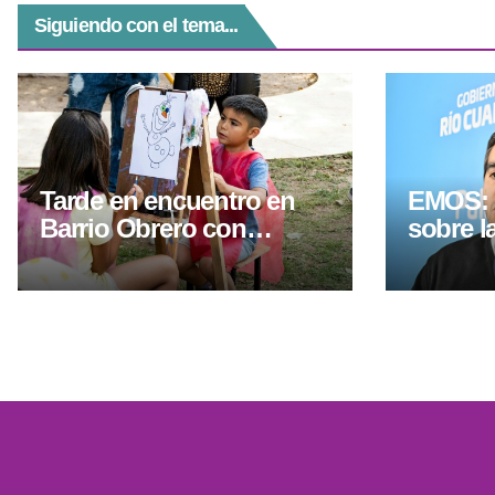
Siguiendo con el tema...
Tarde en encuentro en
EMOS: 
Barrio Obrero con
sobre l
actividades deportivas y
recambi
culturales
Río Cua