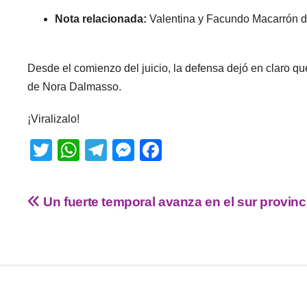
Nota relacionada:
Valentina y Facundo Macarrón de
Desde el comienzo del juicio, la defensa dejó en claro q
de Nora Dalmasso.
¡Viralizalo!
T
W
T
M
F
wi
h
el
e
a
tt
at
e
ss
c
Un fuerte temporal avanza en el sur provinc
er
s
gr
e
e
A
a
n
b
p
m
g
o
p
er
o
k