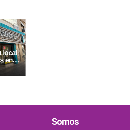
 local
s en
Somos