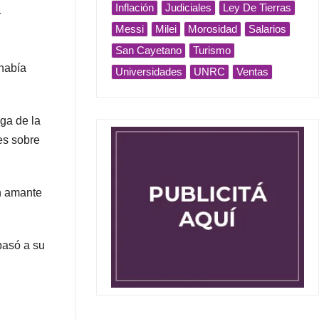
Inflación
Judiciales
Ley De Tierras
r
Messi
Milei
Morosidad
Salarios
San Cayetano
Turismo
había
Universidades
UNRC
Ventas
iga de la
es sobre
un amante
pasó a su