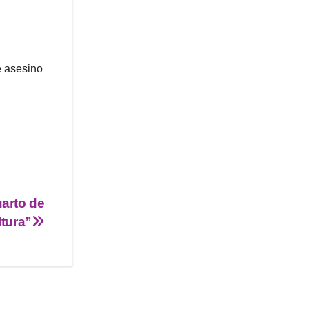
e asesino
uarto de
ltura”