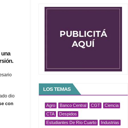
e una
rsión.
esario
LOS TEMAS
tado dio
se con
Agro
Banco Central
CGT
Ciencia
CTA
Despidos
Estudiantes De Río Cuarto
Industrias