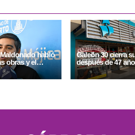
Maldonado habló
Galeón 30 cierra su
as obras y el
después de 47 año
o de cañerías en
Río Cuarto
rto