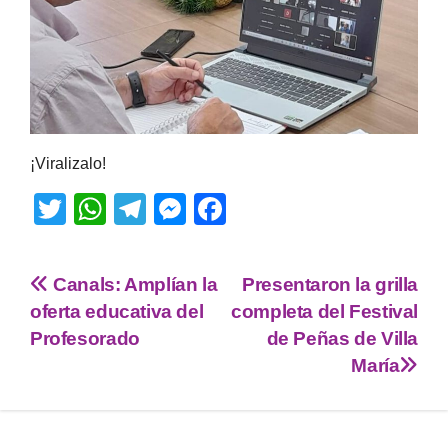
¡Viralizalo!
T
W
T
M
F
wi
h
el
e
a
tt
at
e
ss
c
Canals: Amplían la
Presentaron la grilla
er
s
gr
e
e
oferta educativa del
completa del Festival
A
a
n
b
Profesorado
de Peñas de Villa
p
m
g
o
María
p
er
o
k