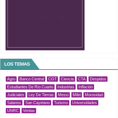
LOS TEMAS
Agro
Banco Central
CGT
Ciencia
CTA
Despidos
Estudiantes De Río Cuarto
Industrias
Inflación
Judiciales
Ley De Tierras
Messi
Milei
Morosidad
Salarios
San Cayetano
Turismo
Universidades
UNRC
Ventas