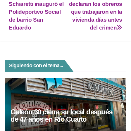
er
s
gr
e
e
Schiaretti inauguró el
declaran los obreros
A
a
n
b
Polideportivo Social
que trabajaron en la
p
m
g
o
de barrio San
vivienda días antes
Eduardo
del crimen
p
er
o
k
Siguiendo con el tema...
Galeón 30 cierra su local después
de 47 años en Río Cuarto