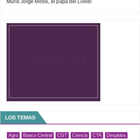
Murió Jorge Messi, el papá del Lionel
LOS TEMAS
Agro
Banco Central
CGT
Ciencia
CTA
Despidos