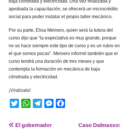
baja cilindrada y electricidad. Una vez finalizada y
aprobada la capacitación, se ofrecerá un microcrédito
social para poder instalar el propio taller mecánico.
Por su parte, Elisa Meinero, quien será la tutora del
curso dijo que “la expectativa es muy grande, porque
no se hace siempre este tipo de curso y es un rubro en
el que somos pocas”. Meinero informó también que el
curso tendrá una duración de tres meses y que
contempla la formación en mecánica de baja
cilindrada y electricidad.
¡Viralizalo!
T
W
T
M
F
wi
h
el
e
a
tt
at
e
ss
c
El gobernador
Caso Dalmasso: