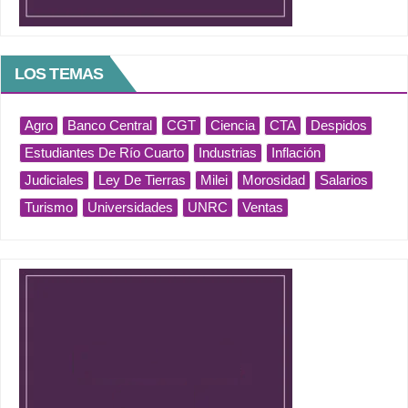
LOS TEMAS
Agro
Banco Central
CGT
Ciencia
CTA
Despidos
Estudiantes De Río Cuarto
Industrias
Inflación
Judiciales
Ley De Tierras
Milei
Morosidad
Salarios
Turismo
Universidades
UNRC
Ventas