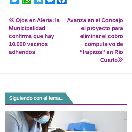
T
W
T
M
F
w
h
e
e
a
Ojos en Alerta: la
Avanza en el Concejo
i
a
l
s
c
Municipalidad
el proyecto para
t
t
e
s
e
confirma que hay
eliminar el cobro
10.000 vecinos
compulsivo de
t
s
g
e
b
adheridos
“trapitos” en Río
e
A
r
n
o
Cuarto
r
p
a
g
o
p
m
e
k
r
Siguiendo con el tema...