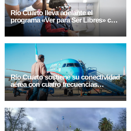
Río Cuarto lleva adelante el
programa «Ver para Ser Libres» con
controles oftalmológicos y entrega
gratuita de lentes
Río Cuarto sostiene su conectividad
aérea con cuatro frecuencias
semanales hacia Buenos Aires