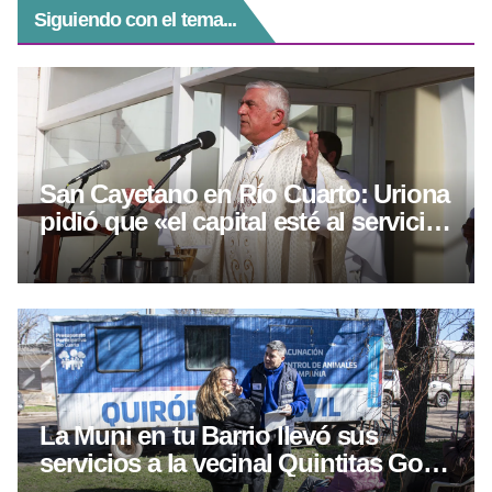
Siguiendo con el tema...
San Cayetano en Río Cuarto: Uriona
pidió que «el capital esté al servicio
del trabajo»
La Muni en tu Barrio llevó sus
servicios a la vecinal Quintitas Golf
en otro operativo territorial