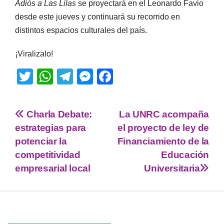
Adiós a Las Lilas
se proyectará en el Leonardo Favio
desde este jueves y continuará su recorrido en
distintos espacios culturales del país.
¡Viralizalo!
T
W
T
M
F
wi
h
el
e
a
tt
at
e
ss
c
Charla Debate:
La UNRC acompaña
er
s
gr
e
e
estrategias para
el proyecto de ley de
A
a
n
b
potenciar la
Financiamiento de la
p
m
g
o
competitividad
Educación
empresarial local
Universitaria
p
er
o
k