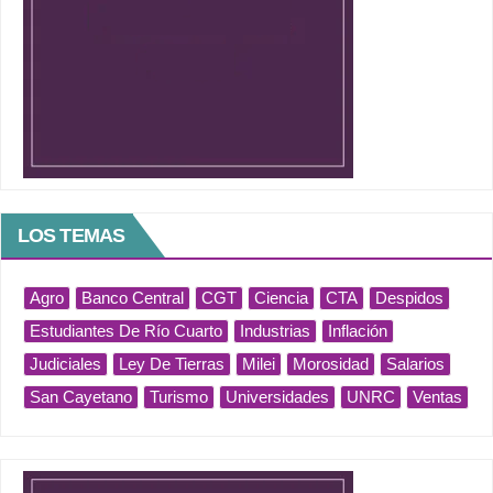
LOS TEMAS
Agro
Banco Central
CGT
Ciencia
CTA
Despidos
Estudiantes De Río Cuarto
Industrias
Inflación
Judiciales
Ley De Tierras
Milei
Morosidad
Salarios
San Cayetano
Turismo
Universidades
UNRC
Ventas