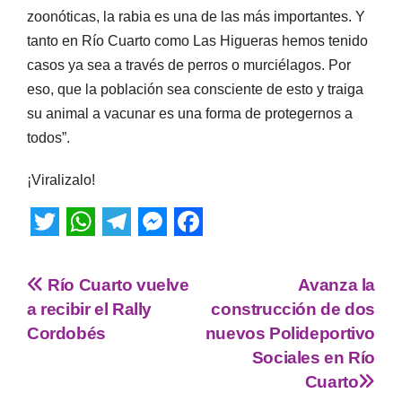
zoonóticas, la rabia es una de las más importantes. Y
tanto en Río Cuarto como Las Higueras hemos tenido
casos ya sea a través de perros o murciélagos. Por
eso, que la población sea consciente de esto y traiga
su animal a vacunar es una forma de protegernos a
todos”.
¡Viralizalo!
T
W
T
M
F
w
h
e
e
a
Río Cuarto vuelve
Avanza la
i
a
l
s
c
a recibir el Rally
construcción de dos
t
t
e
s
e
Cordobés
nuevos Polideportivo
Sociales en Río
t
s
g
e
b
Cuarto
e
A
r
n
o