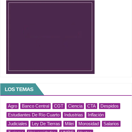
LOS TEMAS
Agro
Banco Central
CGT
Ciencia
CTA
Despidos
Estudiantes De Río Cuarto
Industrias
Inflación
Judiciales
Ley De Tierras
Milei
Morosidad
Salarios