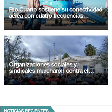
Río Cuarto sostiene su conectividad
aérea con cuatro frecuencias
semanales hacia Buenos Aires
Organizaciones sociales y
sindicales marcharon contra el
proyecto de inviolavilidad de
propiedad privada
NOTICIAS RECIENTES