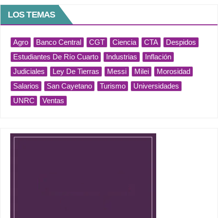
LOS TEMAS
Agro
Banco Central
CGT
Ciencia
CTA
Despidos
Estudiantes De Río Cuarto
Industrias
Inflación
Judiciales
Ley De Tierras
Messi
Milei
Morosidad
Salarios
San Cayetano
Turismo
Universidades
UNRC
Ventas