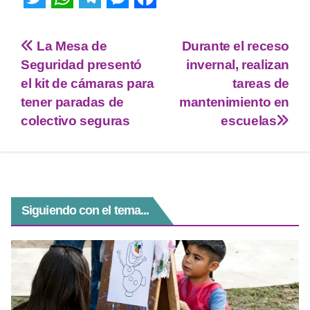
T
W
T
M
F
w
h
e
e
a
La Mesa de
Durante el receso
i
a
l
s
c
Seguridad presentó
invernal, realizan
t
t
e
s
e
el kit de cámaras para
tareas de
tener paradas de
mantenimiento en
t
s
g
e
b
colectivo seguras
escuelas
e
A
r
n
o
r
p
a
g
o
p
m
e
k
r
Siguiendo con el tema...