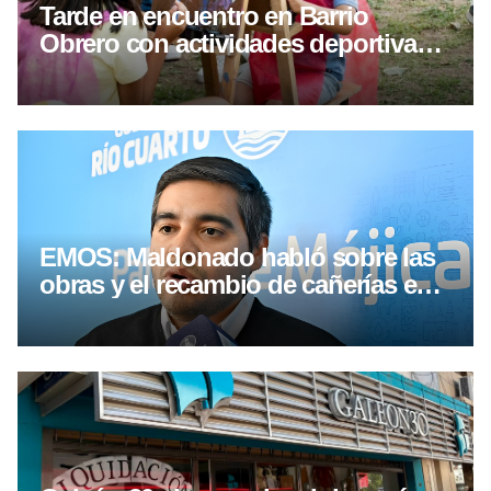
Tarde en encuentro en Barrio
Obrero con actividades deportivas y
culturales
EMOS: Maldonado habló sobre las
obras y el recambio de cañerías en
Río Cuarto