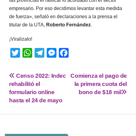
las provincias el ratificar lo acordado con el sector
empresario. Por eso decidimos levantar esta medida
de fuerza», señaló en declaraciones a la prensa el
titular de la UTA,
Roberto Fernández
.
¡Viralizalo!
T
W
T
M
F
wi
h
el
e
a
tt
at
e
ss
c
Censo 2022: Indec
Comienza el pago de
er
s
gr
e
e
rehabilitó el
la primera cuota del
A
a
n
b
formulario online
bono de $18 mil
p
m
g
o
hasta el 24 de mayo
p
er
o
k