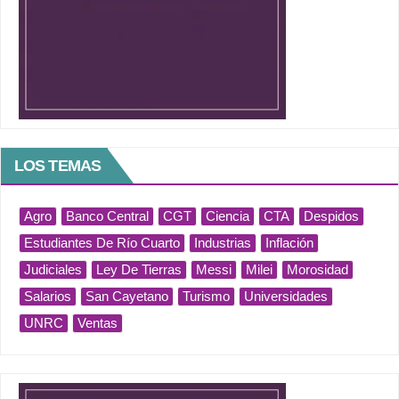
LOS TEMAS
Agro
Banco Central
CGT
Ciencia
CTA
Despidos
Estudiantes De Río Cuarto
Industrias
Inflación
Judiciales
Ley De Tierras
Messi
Milei
Morosidad
Salarios
San Cayetano
Turismo
Universidades
UNRC
Ventas