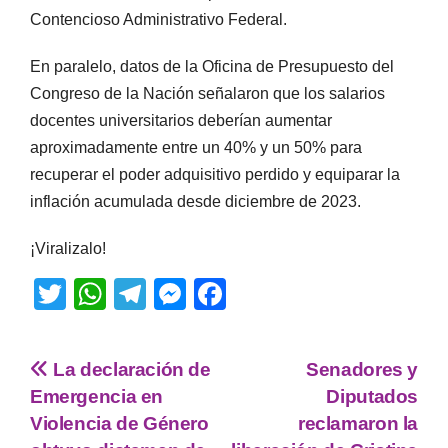
Contencioso Administrativo Federal.
En paralelo, datos de la Oficina de Presupuesto del
Congreso de la Nación señalaron que los salarios
docentes universitarios deberían aumentar
aproximadamente entre un 40% y un 50% para
recuperar el poder adquisitivo perdido y equiparar la
inflación acumulada desde diciembre de 2023.
¡Viralizalo!
T
W
T
M
F
wi
h
el
e
a
tt
at
e
ss
c
La declaración de
Senadores y
er
s
gr
e
e
Emergencia en
Diputados
A
a
n
b
Violencia de Género
reclamaron la