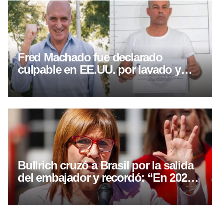
Fred Machado fue declarado
culpable en EE.UU. por lavado y
fraude
Bullrich cruzó a Brasil por la salida
del embajador y recordó: “En 2025,
Lula visitó a la presidiaria Kirchner”