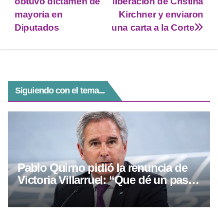
p
m
g
o
obtuvo dictamen de
liberación de Cristina
mayoría en
Kirchner y enviaron
p
er
o
Diputados
una carta a la Corte
k
Siguiendo con el tema...
Pablo Quirno pidió la renuncia de
Victoria Villarruel: “Que dé un paso
al costado”