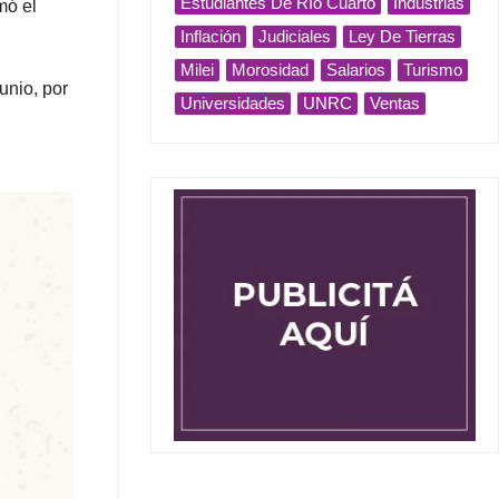
Estudiantes De Río Cuarto
Industrias
mó el
Inflación
Judiciales
Ley De Tierras
Milei
Morosidad
Salarios
Turismo
unio, por
Universidades
UNRC
Ventas