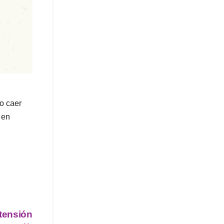
ro caer
 en
rtensión