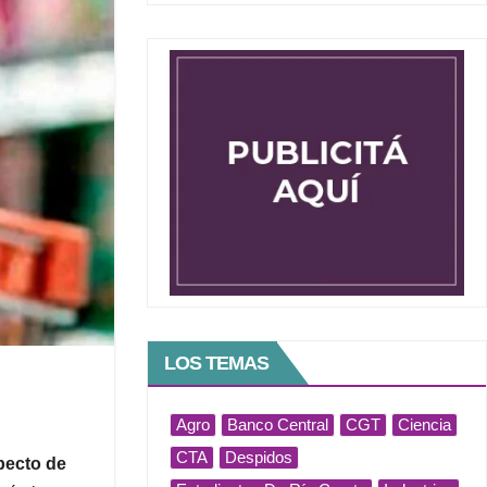
LOS TEMAS
Agro
Banco Central
CGT
Ciencia
CTA
Despidos
pecto de