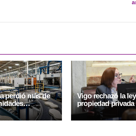
a
a perdió más de
Vigo rechazó la le
nidades
propiedad privada
ivas desde el
calificó al proyec
del Gobierno de
“un verdadero
mamarracho”