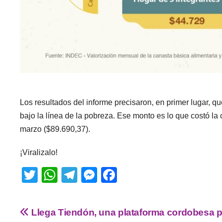
Los resultados del informe precisaron, en primer lugar, qu
bajo la línea de la pobreza. Ese monto es lo que costó la 
marzo ($89.690,37).
¡Viralizalo!
T
W
T
M
F
wi
h
el
e
a
tt
at
e
ss
c
Llega Tiendón, una plataforma cordobesa p