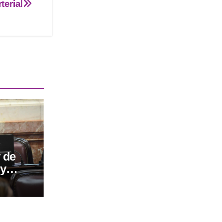
rterial
y de
 y
to como