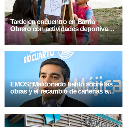
Tarde en encuentro en Barrio
Obrero con actividades deportivas y
culturales
EMOS: Maldonado habló sobre las
obras y el recambio de cañerías en
Río Cuarto