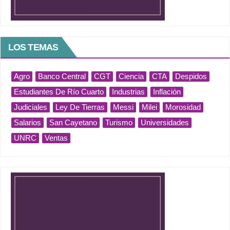
LOS TEMAS
Agro
Banco Central
CGT
Ciencia
CTA
Despidos
Estudiantes De Río Cuarto
Industrias
Inflación
Judiciales
Ley De Tierras
Messi
Milei
Morosidad
Salarios
San Cayetano
Turismo
Universidades
UNRC
Ventas