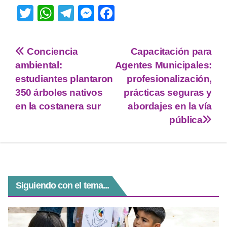
T
W
T
M
F
wi
h
el
e
a
tt
at
e
ss
c
Conciencia
Capacitación para
er
s
gr
e
e
ambiental:
Agentes Municipales:
A
a
n
b
estudiantes plantaron
profesionalización,
p
m
g
o
350 árboles nativos
prácticas seguras y
en la costanera sur
abordajes en la vía
p
er
o
pública
k
Siguiendo con el tema...