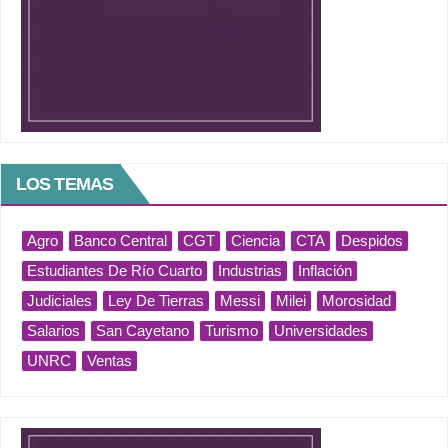
LOS TEMAS
Agro
Banco Central
CGT
Ciencia
CTA
Despidos
Estudiantes De Río Cuarto
Industrias
Inflación
Judiciales
Ley De Tierras
Messi
Milei
Morosidad
Salarios
San Cayetano
Turismo
Universidades
UNRC
Ventas