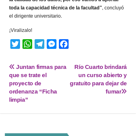
toda la capacidad técnica de la facultad”
, concluyó
el dirigente universitario.
¡Viralizalo!
T
W
T
M
F
wi
h
el
e
a
tt
at
e
ss
c
Juntan firmas para
Río Cuarto brindará
er
s
gr
e
e
que se trate el
un curso abierto y
A
a
n
b
proyecto de
gratuito para dejar de
p
m
g
o
ordenanza “Ficha
fumar
limpia”
p
er
o
k