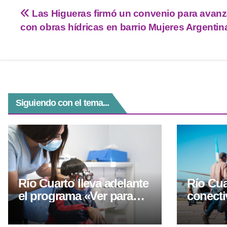
tt
at
e
ss
c
Las Higueras firmó un convenio para avanz
er
s
gr
e
e
con obras hídricas en barrio Mujeres Argentin
A
a
n
b
p
m
g
o
p
er
o
k
Siguiendo con el tema...
Río Cuarto lleva adelante
Río Cua
el programa «Ver para
conecti
Ser Libres» con
cuatro 
controles oftalmológicos
semana