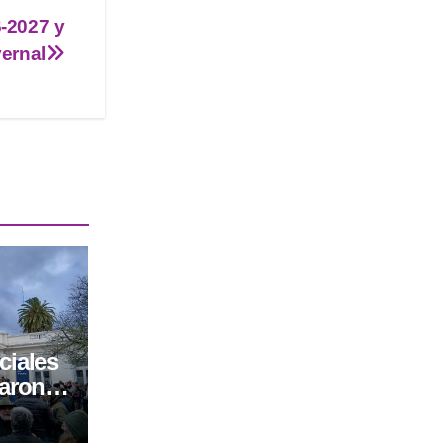
-2027 y
ernal
ciales
haron
 de