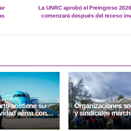
ar
La UNRC aprobó el Preingreso 2026
as
comenzará después del receso inv
rto sostiene su
Organizaciones so
vidad aérea con
y sindicales marc
frecuencias
contra el proyecto
les hacia Buenos
inviolavilidad de