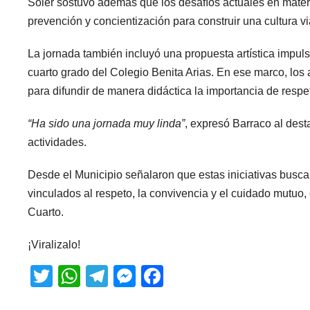
Soler sostuvo además que los desafíos actuales en mater
prevención y concientización para construir una cultura vi
La jornada también incluyó una propuesta artística impu
cuarto grado del Colegio Benita Arias. En ese marco, lo
para difundir de manera didáctica la importancia de respet
“Ha sido una jornada muy linda”
, expresó Barraco al desta
actividades.
Desde el Municipio señalaron que estas iniciativas bus
vinculados al respeto, la convivencia y el cuidado mutuo
Cuarto.
¡Viralizalo!
T
W
T
M
F
wi
h
el
e
a