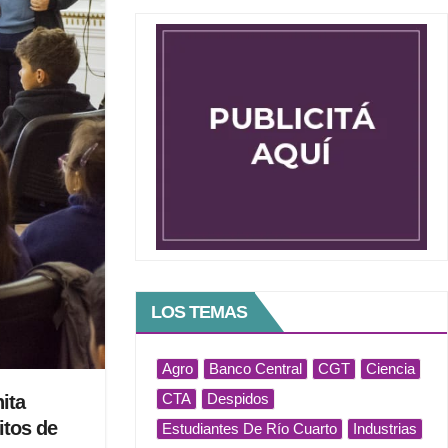
LOS TEMAS
Agro
Banco Central
CGT
Ciencia
CTA
Despidos
ita
itos de
Estudiantes De Río Cuarto
Industrias