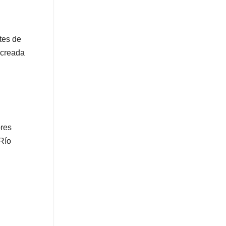
tes de
 creada
ores
 Río