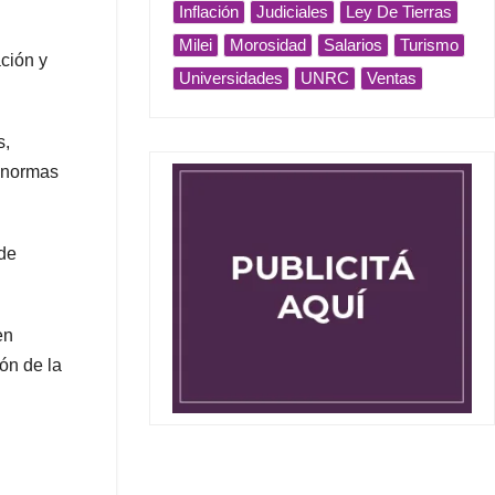
Inflación
Judiciales
Ley De Tierras
Milei
Morosidad
Salarios
Turismo
ción y
Universidades
UNRC
Ventas
s,
s normas
 de
en
ón de la