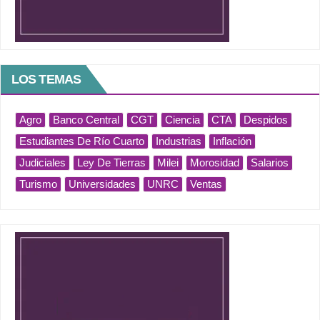
LOS TEMAS
Agro
Banco Central
CGT
Ciencia
CTA
Despidos
Estudiantes De Río Cuarto
Industrias
Inflación
Judiciales
Ley De Tierras
Milei
Morosidad
Salarios
Turismo
Universidades
UNRC
Ventas