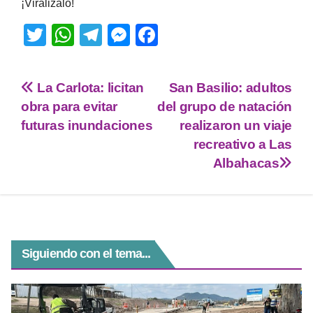
¡Viralizalo!
T
W
T
M
F
wi
h
el
e
a
tt
at
e
ss
c
La Carlota: licitan
San Basilio: adultos
er
s
gr
e
e
obra para evitar
del grupo de natación
A
a
n
b
futuras inundaciones
realizaron un viaje
p
m
g
o
recreativo a Las
Albahacas
p
er
o
k
Siguiendo con el tema...