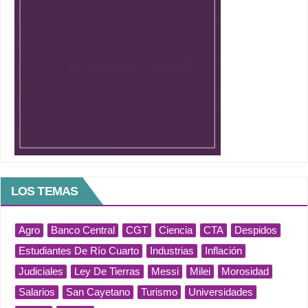
LOS TEMAS
Agro
Banco Central
CGT
Ciencia
CTA
Despidos
Estudiantes De Río Cuarto
Industrias
Inflación
Judiciales
Ley De Tierras
Messi
Milei
Morosidad
Salarios
San Cayetano
Turismo
Universidades