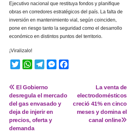
Ejecutivo nacional que restituya fondos y planifique
obras en corredores estratégicos del país. La falta de
inversión en mantenimiento vial, según coinciden,
pone en riesgo tanto la seguridad como el desarrollo
económico en distintos puntos del territorio.
¡Viralizalo!
T
W
T
M
F
wi
h
el
e
a
tt
at
e
ss
c
El Gobierno
La venta de
er
s
gr
e
e
desregula el mercado
electrodomésticos
A
a
n
b
del gas envasado y
creció 41% en cinco
p
m
g
o
deja de injerir en
meses y domina el
precios, oferta y
canal online
p
er
o
demanda
k