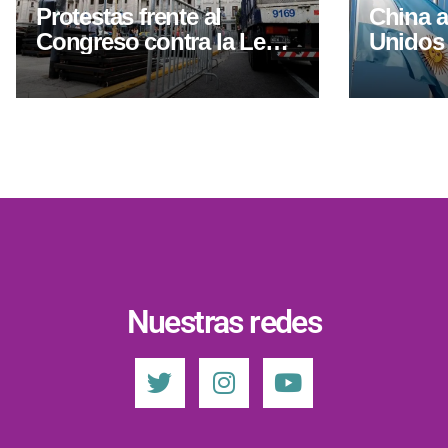
Protestas frente al
China 
Congreso contra la Ley
Unidos
de Tierras: fuerte
acuerdo
operativo de seguridad
y elevó
en el Senado
diplomá
Nuestras redes