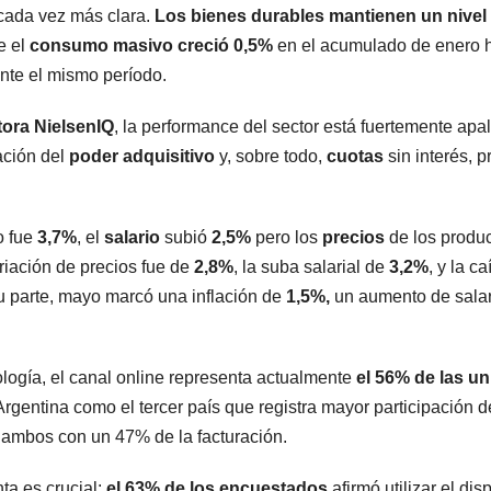
cada vez más clara.
Los bienes durables mantienen un nivel
e el
consumo masivo creció 0,5%
en el acumulado de enero 
nte el mismo período.
tora NielsenIQ
, la performance del sector está fuertemente ap
ación del
poder adquisitivo
y, sobre todo,
cuotas
sin interés, p
o fue
3,7%
, el
salario
subió
2,5%
pero los
precios
de los produ
variación de precios fue de
2,8%
, la suba salarial de
3,2%
, y la c
su parte, mayo marcó una inflación de
1,5%,
un aumento de sala
ología, el canal online representa actualmente
el 56% de las u
Argentina como el tercer país que registra mayor participación d
, ambos con un 47% de la facturación.
a es crucial:
el 63% de los encuestados
afirmó utilizar el dis