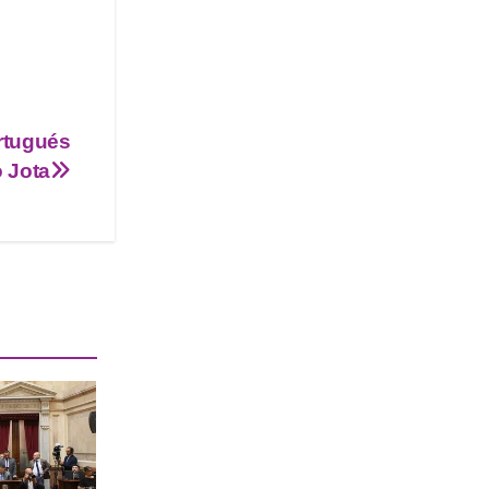
ortugués
 Jota