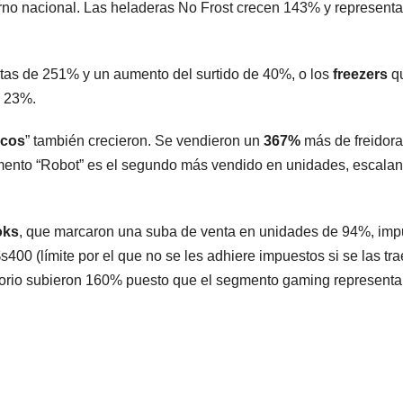
erno nacional. Las heladeras No Frost crecen 143% y represent
tas de 251% y un aumento del surtido de 40%, o los
freezers
q
e 23%.
icos
” también crecieron. Se vendieron un
367%
más de freidora
mento “Robot” es el segundo más vendido en unidades, escala
oks
, que marcaron una suba de venta en unidades de 94%, im
400 (límite por el que no se les adhiere impuestos si se las tra
torio subieron 160% puesto que el segmento gaming representa