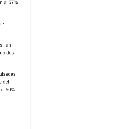
an el 57%
ue
s , un
ndo dos
pulsadas
e del
 el 50%