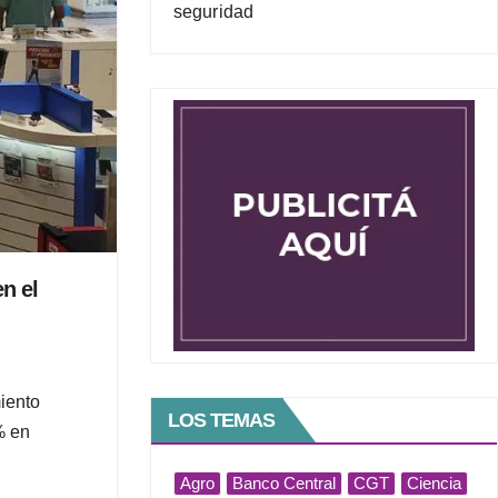
seguridad
n el
iento
LOS TEMAS
% en
Agro
Banco Central
CGT
Ciencia