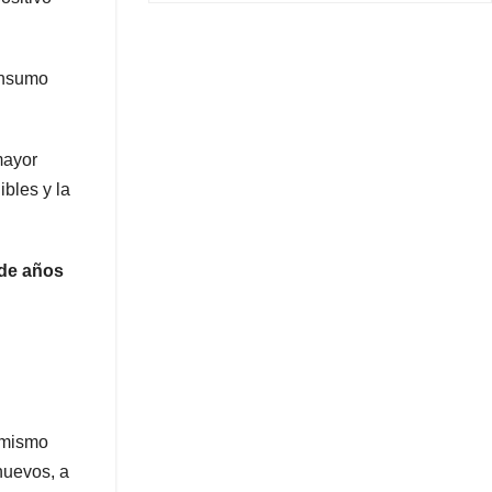
consumo
mayor
ibles y la
 de años
 mismo
nuevos, a