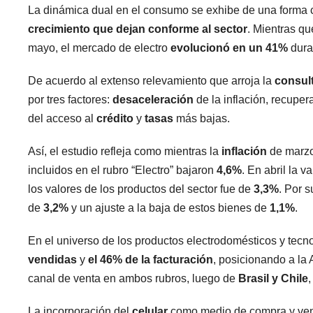
La dinámica dual en el consumo se exhibe de una forma 
crecimiento que dejan conforme al sector
. Mientras qu
mayo, el mercado de electro
evolucionó en un 41%
dura
De acuerdo al extenso relevamiento que arroja la
consul
por tres factores:
desaceleración
de la inflación, recuper
del acceso al
crédito
y
tasas
más bajas.
Así, el estudio refleja como mientras la
inflación
de marz
incluidos en el rubro “Electro” bajaron
4,6%
. En abril la 
los valores de los productos del sector fue de
3,3%
. Por 
de
3,2%
y un ajuste a la baja de estos bienes de
1,1%
.
En el universo de los productos electrodomésticos y tecn
vendidas
y
el 46% de la facturación
, posicionando a la 
canal de venta en ambos rubros, luego de
Brasil y Chile
La incorporación del
celular
como medio de compra y vent