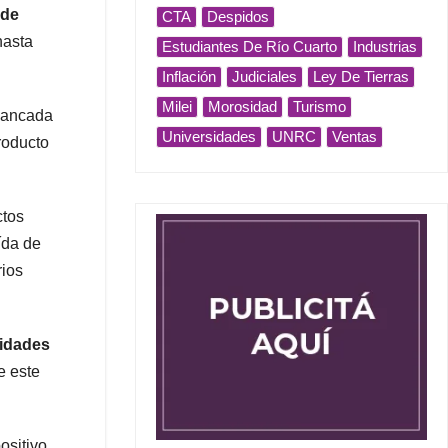
 de
CTA
Despidos
hasta
Estudiantes De Río Cuarto
Industrias
Inflación
Judiciales
Ley De Tierras
Milei
Morosidad
Turismo
alancada
Universidades
UNRC
Ventas
roducto
ctos
aída de
rios
nidades
e este
positivo