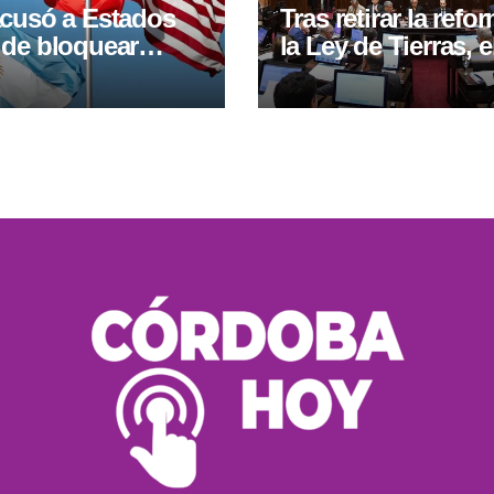
acusó a Estados
Tras retirar la refo
 de bloquear
la Ley de Tierras, e
s con Argentina
Senado debate
 la tensión
desalojos, manejo 
tica
fuego y expropiac