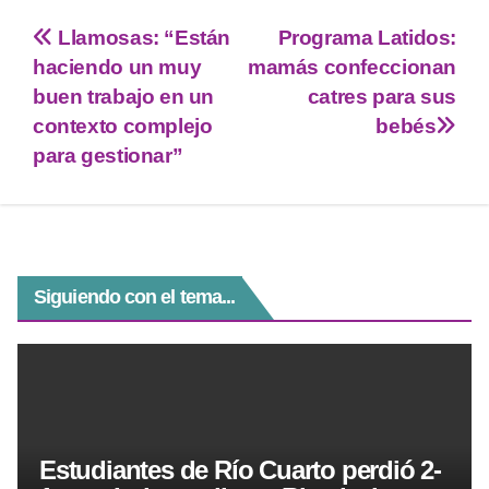
tt
at
e
ss
c
Llamosas: “Están
Programa Latidos:
er
s
gr
e
e
haciendo un muy
mamás confeccionan
A
a
n
b
buen trabajo en un
catres para sus
p
m
g
o
contexto complejo
bebés
para gestionar”
p
er
o
k
Siguiendo con el tema...
Estudiantes de Río Cuarto perdió 2-