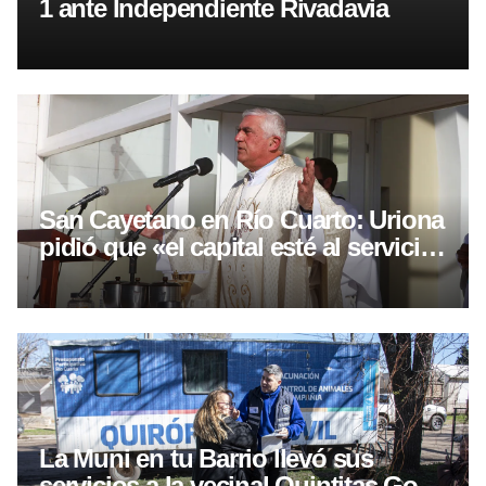
1 ante Independiente Rivadavia
San Cayetano en Río Cuarto: Uriona
pidió que «el capital esté al servicio
del trabajo»
La Muni en tu Barrio llevó sus
servicios a la vecinal Quintitas Golf