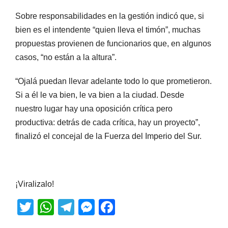
Sobre responsabilidades en la gestión indicó que, si
bien es el intendente “quien lleva el timón”, muchas
propuestas provienen de funcionarios que, en algunos
casos, “no están a la altura”.
“Ojalá puedan llevar adelante todo lo que prometieron.
Si a él le va bien, le va bien a la ciudad. Desde
nuestro lugar hay una oposición crítica pero
productiva: detrás de cada crítica, hay un proyecto”,
finalizó el concejal de la Fuerza del Imperio del Sur.
¡Viralizalo!
T
W
T
M
F
wi
h
el
e
a