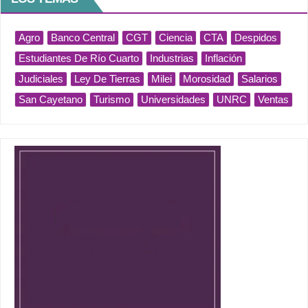
Agro
Banco Central
CGT
Ciencia
CTA
Despidos
Estudiantes De Río Cuarto
Industrias
Inflación
Judiciales
Ley De Tierras
Milei
Morosidad
Salarios
San Cayetano
Turismo
Universidades
UNRC
Ventas