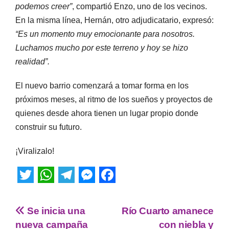
podemos creer”
, compartió Enzo, uno de los vecinos.
En la misma línea, Hernán, otro adjudicatario, expresó:
“Es un momento muy emocionante para nosotros.
Luchamos mucho por este terreno y hoy se hizo
realidad”.
El nuevo barrio comenzará a tomar forma en los
próximos meses, al ritmo de los sueños y proyectos de
quienes desde ahora tienen un lugar propio donde
construir su futuro.
¡Viralizalo!
T
W
T
M
F
w
h
e
e
a
Se inicia una
Río Cuarto amanece
i
a
l
s
c
nueva campaña
con niebla y