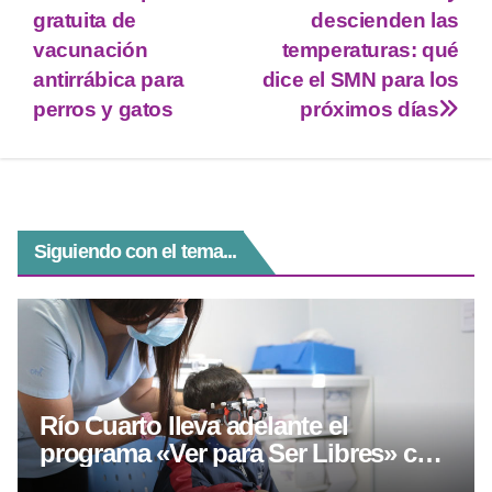
t
t
e
s
e
gratuita de
descienden las
vacunación
temperaturas: qué
t
s
g
e
b
antirrábica para
dice el SMN para los
e
A
r
n
o
perros y gatos
próximos días
r
p
a
g
o
p
m
e
k
r
Siguiendo con el tema...
Río Cuarto lleva adelante el
programa «Ver para Ser Libres» con
controles oftalmológicos y entrega