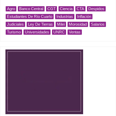
Agro
Banco Central
CGT
Ciencia
CTA
Despidos
Estudiantes De Río Cuarto
Industrias
Inflación
Judiciales
Ley De Tierras
Milei
Morosidad
Salarios
Turismo
Universidades
UNRC
Ventas