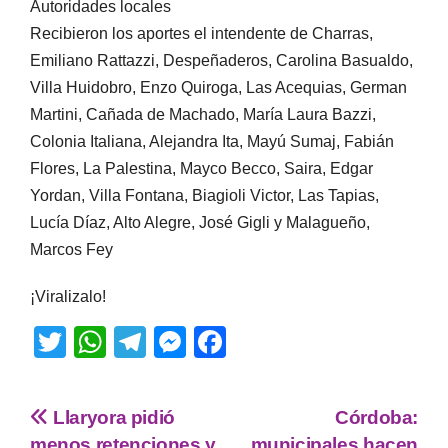
Autoridades locales
Recibieron los aportes el intendente de Charras,
Emiliano Rattazzi, Despeñaderos, Carolina Basualdo,
Villa Huidobro, Enzo Quiroga, Las Acequias, German
Martini, Cañada de Machado, María Laura Bazzi,
Colonia Italiana, Alejandra Ita, Mayú Sumaj, Fabián
Flores, La Palestina, Mayco Becco, Saira, Edgar
Yordan, Villa Fontana, Biagioli Victor, Las Tapias,
Lucía Díaz, Alto Alegre, José Gigli y Malagueño,
Marcos Fey
¡Viralizalo!
T
W
T
M
F
wi
h
el
e
a
tt
at
e
ss
c
Llaryora pidió
Córdoba:
er
s
gr
e
e
menos retenciones y
municipales hacen