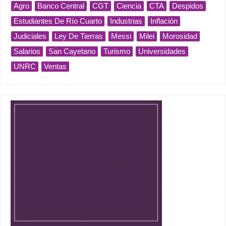
Agro
Banco Central
CGT
Ciencia
CTA
Despidos
Estudiantes De Río Cuarto
Industrias
Inflación
Judiciales
Ley De Tierras
Messi
Milei
Morosidad
Salarios
San Cayetano
Turismo
Universidades
UNRC
Ventas