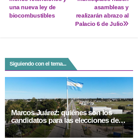
A
a
n
b
una nueva ley de
asambleas y
p
m
g
o
biocombustibles
realizarán abrazo al
Palacio 6 de Julio
p
er
o
k
Siguiendo con el tema...
Marcos Juárez: quiénes son los
candidatos para las elecciones del 6
de septiembre