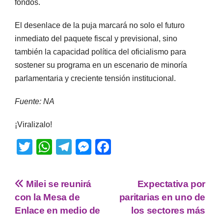
fondos.
El desenlace de la puja marcará no solo el futuro
inmediato del paquete fiscal y previsional, sino
también la capacidad política del oficialismo para
sostener su programa en un escenario de minoría
parlamentaria y creciente tensión institucional.
Fuente: NA
¡Viralizalo!
T
W
T
M
F
wi
h
el
e
a
tt
at
e
ss
c
Milei se reunirá
Expectativa por
er
s
gr
e
e
con la Mesa de
paritarias en uno de
A
a
n
b
Enlace en medio de
los sectores más