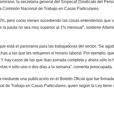
amirano, la secretaria general del Sinpecaf (Sindicato del Pers
a Comisión Nacional de Trabajo en Casas Particulares.
0%, pero como vienen sucediendo las cosas entendemos que va
que la pauta no sea muy superior al 1% mensual”, sostiene Altam
 que está el panorama para las trabajadoras del sector. “Se agud
as a las que les redujeron el horario laboral. Por ejemplo, qu
 Y hay casos de las que iban jornada completa y ahora sólo lo
erlas ir sólo uno o dos días a la semana”, comenta preocupada.
a mediante una publicación en el Boletín Oficial que fue firmada
nal de Trabajo en Casas Particulares, quien según la Ley tiene 