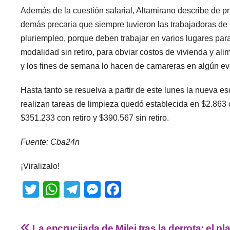
Además de la cuestión salarial, Altamirano describe de p
demás precaria que siempre tuvieron las trabajadoras de
pluriempleo, porque deben trabajar en varios lugares para 
modalidad sin retiro, para obviar costos de vivienda y al
y los fines de semana lo hacen de camareras en algún eve
Hasta tanto se resuelva a partir de este lunes la nueva e
realizan tareas de limpieza quedó establecida en $2.863 c
$351.233 con retiro y $390.567 sin retiro.
Fuente: Cba24n
¡Viralizalo!
T
W
T
M
F
wi
h
el
e
a
tt
at
e
ss
c
La encrucijada de Milei tras la derrota: el pl