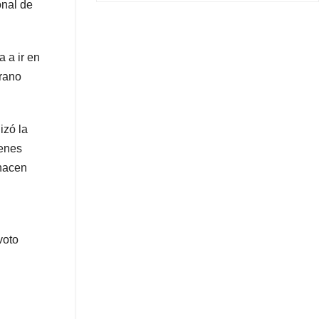
onal de
 a ir en
irano
izó la
ienes
 hacen
voto