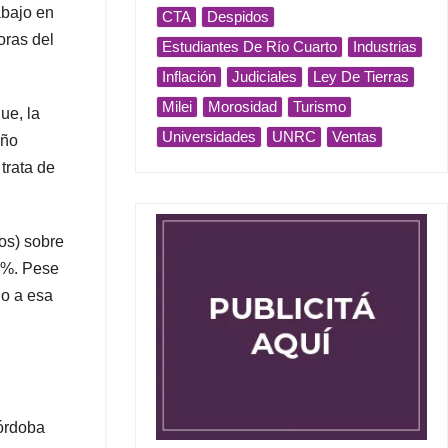
abajo en
CTA
Despidos
oras del
Estudiantes De Río Cuarto
Industrias
Inflación
Judiciales
Ley De Tierras
Milei
Morosidad
Turismo
ue, la
Universidades
UNRC
Ventas
año
trata de
sos) sobre
20%. Pese
no a esa
Córdoba