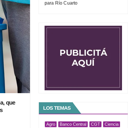
para Río Cuarto
ia, que
LOS TEMAS
as
Agro
Banco Central
CGT
Ciencia