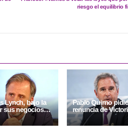
riesgo el equilibrio f
 Lynch, bajo la
Pablo Quirno pidió
r sus negocios
renuncia de Victor
 en medio del
Villarruel: “Que dé
por la Ley de
paso al costado”