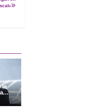
iscal»
 la
ia
 un