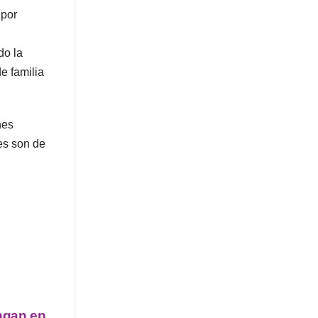
 por
do la
e familia
nes
les son de
ngan en