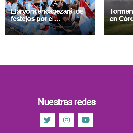
Llaryora encabezará los
Torment
festejos por el
en Córd
aniversario de Villa del
amarill
Totoral con obras y una
gira por el norte
cordobés
Nuestras redes