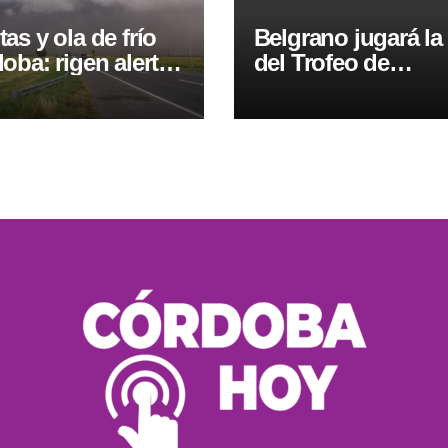
as y ola de frío
Belgrano jugará la 
oba: rigen alertas
del Trofeo de
a y naranja
Campeones en el
Kempes