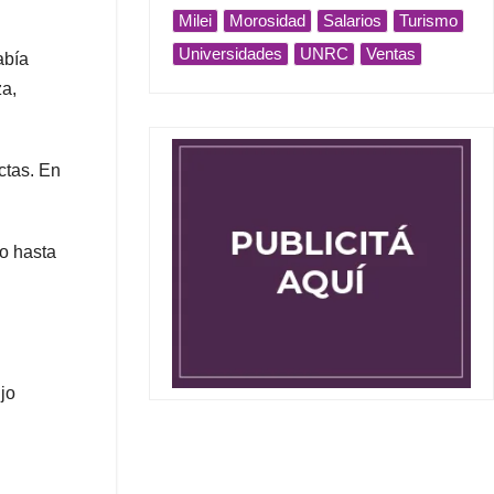
Milei
Morosidad
Salarios
Turismo
Universidades
UNRC
Ventas
abía
za,
ctas. En
go hasta
jo