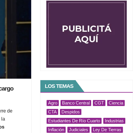
LOS TEMAS
 cargo
Agro
Banco Central
CGT
Ciencia
rre de
CTA
Despidos
 la
Estudiantes De Río Cuarto
Industrias
tos
Inflación
Judiciales
Ley De Tierras