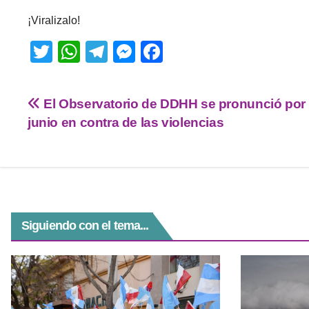
¡Viralizalo!
T
W
T
M
F
wi
h
el
e
a
tt
at
e
ss
c
El Observatorio de DDHH se pronunció por
er
s
gr
e
e
junio en contra de las violencias
A
a
n
b
p
m
g
o
p
er
o
k
Siguiendo con el tema...