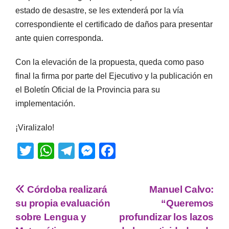
estado de desastre, se les extenderá por la vía
correspondiente el certificado de daños para presentar
ante quien corresponda.
Con la elevación de la propuesta, queda como paso
final la firma por parte del Ejecutivo y la publicación en
el Boletín Oficial de la Provincia para su
implementación.
¡Viralizalo!
T
W
T
M
F
wi
h
el
e
a
tt
at
e
ss
c
Córdoba realizará
Manuel Calvo:
er
s
gr
e
e
su propia evaluación
“Queremos
A
a
n
b
sobre Lengua y
profundizar los lazos