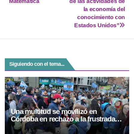
p
m
g
o
Matemática
de las actividades de
la economía del
p
er
o
conocimiento con
k
Estados Unidos”
Siguiendo con el tema...
Una multitud se movilizó en
Córdoba en rechazo a la frustrada
Ley de Tierras