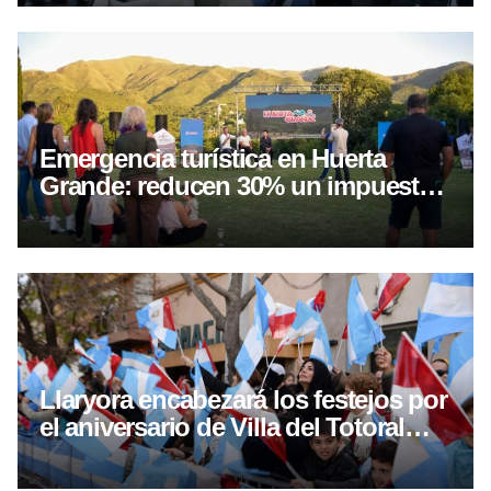
Emergencia turística en Huerta
Grande: reducen 30% un impuesto
a alojamientos
Llaryora encabezará los festejos por
el aniversario de Villa del Totoral
con obras y una gira por el norte
cordobés