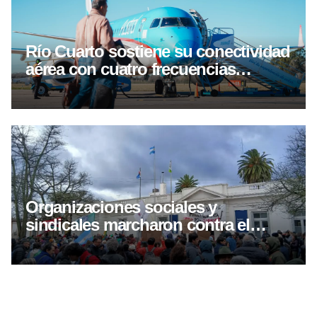
Río Cuarto sostiene su conectividad
aérea con cuatro frecuencias
semanales hacia Buenos Aires
Organizaciones sociales y
sindicales marcharon contra el
proyecto de inviolavilidad de
propiedad privada