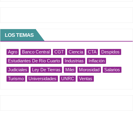
LOS TEMAS
Agro
Banco Central
CGT
Ciencia
CTA
Despidos
Estudiantes De Río Cuarto
Industrias
Inflación
Judiciales
Ley De Tierras
Milei
Morosidad
Salarios
Turismo
Universidades
UNRC
Ventas