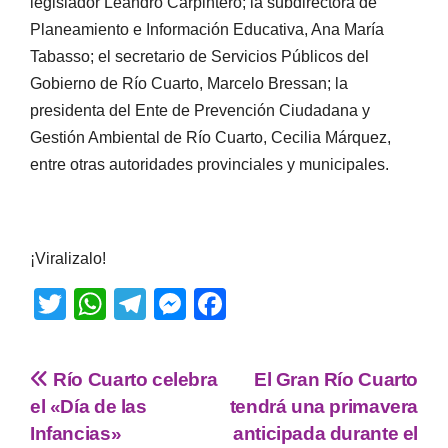
legislador Leandro Carpintero; la subdirectora de
Planeamiento e Información Educativa, Ana María
Tabasso; el secretario de Servicios Públicos del
Gobierno de Río Cuarto, Marcelo Bressan; la
presidenta del Ente de Prevención Ciudadana y
Gestión Ambiental de Río Cuarto, Cecilia Márquez,
entre otras autoridades provinciales y municipales.
¡Viralizalo!
T
W
T
M
F
wi
h
el
e
a
tt
at
e
ss
c
Río Cuarto celebra
El Gran Río Cuarto
er
s
gr
e
e
el «Día de las
tendrá una primavera
A
a
n
b
Infancias»
anticipada durante el