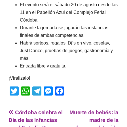
El evento será el sábado 20 de agosto desde las
11 en el Pabellón Azul del Complejo Ferial
Córdoba.
Durante la jornada se jugarán las instancias
finales de ambas competencias.
Habrá sorteos, regalos, Dj’s en vivo, cosplay,
Just Dance, pruebas de juegos, gastronomía y
más.
Entrada libre y gratuita.
¡Viralizalo!
T
W
T
M
F
wi
h
el
e
a
tt
at
e
ss
c
Córdoba celebra el
Muerte de bebés: la
er
s
gr
e
e
Día de las Infancias
madre de la