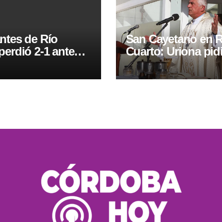
ntes de Río
San Cayetano en R
perdió 2-1 ante
Cuarto: Uriona pid
diente Rivadavia
«el capital esté al 
del trabajo»