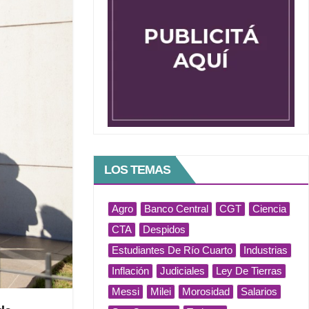
LOS TEMAS
Agro
Banco Central
CGT
Ciencia
CTA
Despidos
Estudiantes De Río Cuarto
Industrias
Inflación
Judiciales
Ley De Tierras
Messi
Milei
Morosidad
Salarios