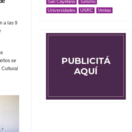
de
San Cayetano
Turismo
Universidades
UNRC
Ventas
n a las 9
e
he
ueños se
 Cultural