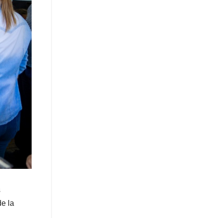
s
de la