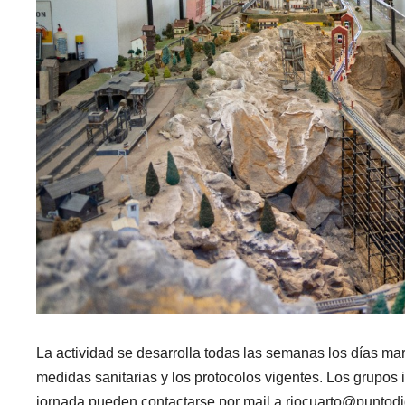
La actividad se desarrolla todas las semanas los días mar
medidas sanitarias y los protocolos vigentes. Los grupos i
jornada pueden contactarse por mail a riocuarto@puntodig