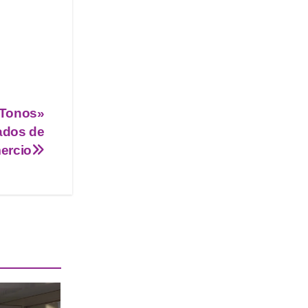
o Tonos»
ados de
ercio