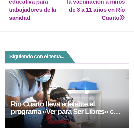
educativa para
la vacunación a niños
A
a
n
b
trabajadores de la
de 3 a 11 años en Río
p
m
g
o
sanidad
Cuarto
p
er
o
k
Siguiendo con el tema...
Río Cuarto lleva adelante el
programa «Ver para Ser Libres» con
controles oftalmológicos y entrega
gratuita de lentes