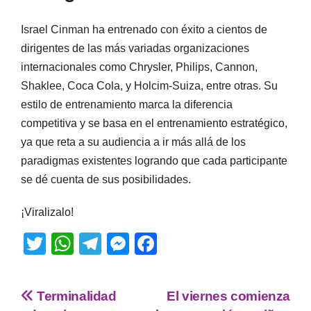
Israel Cinman ha entrenado con éxito a cientos de
dirigentes de las más variadas organizaciones
internacionales como Chrysler, Philips, Cannon,
Shaklee, Coca Cola, y Holcim-Suiza, entre otras. Su
estilo de entrenamiento marca la diferencia
competitiva y se basa en el entrenamiento estratégico,
ya que reta a su audiencia a ir más allá de los
paradigmas existentes logrando que cada participante
se dé cuenta de sus posibilidades.
¡Viralizalo!
T
W
T
M
F
wi
h
el
e
a
tt
at
e
ss
c
Terminalidad
El viernes comienza
er
s
gr
e
e