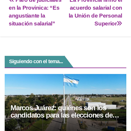
er
s
gr
e
e
en la Provinica: “Es
acuerdo salarial con
A
a
n
b
angustiante la
la Unión de Personal
p
m
g
o
situación salarial”
Superior
p
er
o
k
Siguiendo con el tema...
Marcos Juárez: quiénes son los
candidatos para las elecciones del 6
de septiembre