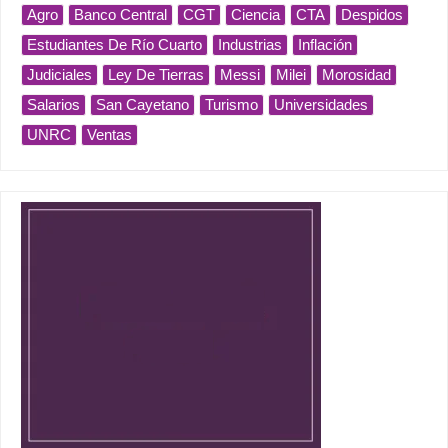
Agro
Banco Central
CGT
Ciencia
CTA
Despidos
Estudiantes De Río Cuarto
Industrias
Inflación
Judiciales
Ley De Tierras
Messi
Milei
Morosidad
Salarios
San Cayetano
Turismo
Universidades
UNRC
Ventas