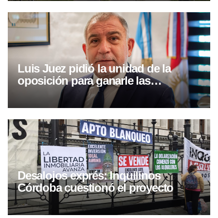
Luis Juez pidió la unidad de la
oposición para ganarle las
elecciones a Llaryora
Desalojos exprés: Inquilinos
Córdoba cuestionó el proyecto