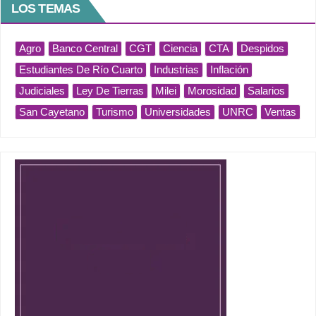
LOS TEMAS
Agro
Banco Central
CGT
Ciencia
CTA
Despidos
Estudiantes De Río Cuarto
Industrias
Inflación
Judiciales
Ley De Tierras
Milei
Morosidad
Salarios
San Cayetano
Turismo
Universidades
UNRC
Ventas