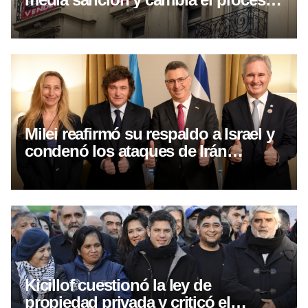
por falta de pago
Milei reafirmó su respaldo a Israel y
condenó los ataques de Irán
durante un encuentro con el
canciller israelí
Kicillof cuestionó la ley de
propiedad privada y criticó el