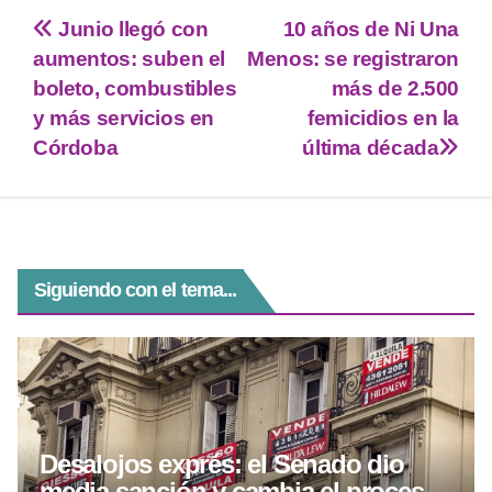
tt
at
e
ss
c
Junio llegó con
10 años de Ni Una
er
s
gr
e
e
aumentos: suben el
Menos: se registraron
A
a
n
b
boleto, combustibles
más de 2.500
p
m
g
o
y más servicios en
femicidios en la
Córdoba
última década
p
er
o
k
Siguiendo con el tema...
Desalojos exprés: el Senado dio
media sanción y cambia el proceso