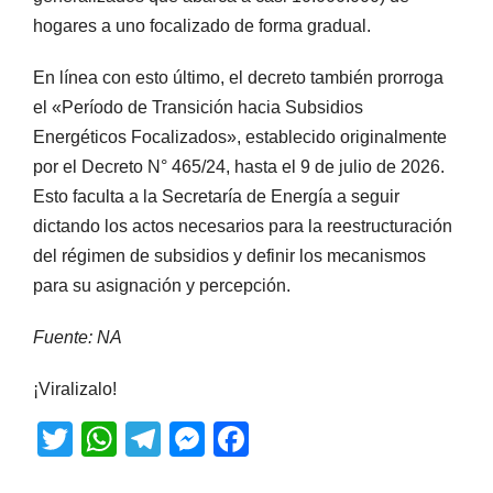
hogares a uno focalizado de forma gradual.
En línea con esto último, el decreto también prorroga
el «Período de Transición hacia Subsidios
Energéticos Focalizados», establecido originalmente
por el Decreto N° 465/24, hasta el 9 de julio de 2026.
Esto faculta a la Secretaría de Energía a seguir
dictando los actos necesarios para la reestructuración
del régimen de subsidios y definir los mecanismos
para su asignación y percepción.
Fuente: NA
¡Viralizalo!
T
W
T
M
F
wi
h
el
e
a