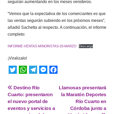
seguirán aumentando en los meses venideros.
“Vemos que la expectativa de los comerciantes es que
las ventas seguirán subiendo en los próximos meses”,
añadió Sachetta al respecto. A continuación, el informe
completo:
INFORME-VENTAS-MINORISTAS-03-MARZO
Descarga
¡Viralizalo!
T
W
T
M
F
w
h
e
e
a
Destino Río
Llamosas presentará
i
a
l
s
c
Cuarto: presentaron
la Maratón Deportes
t
t
e
s
e
el nuevo portal de
Río Cuarto en
eventos y servicios a
Córdoba junto a
t
s
g
e
b