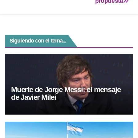
propuesta
p
er
o
k
Siguiendo con el tema...
Muerte de Jorge Messi: el mensaje
de Javier Milei