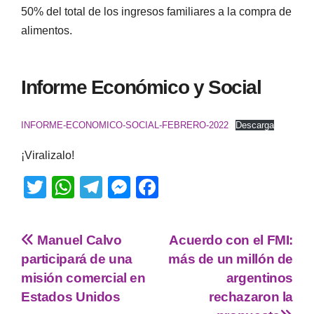
50% del total de los ingresos familiares a la compra de
alimentos.
Informe Económico y Social
INFORME-ECONOMICO-SOCIAL-FEBRERO-2022
Descarga
¡Viralizalo!
T
W
T
M
F
wi
h
el
e
a
tt
at
e
ss
c
Manuel Calvo
Acuerdo con el FMI:
er
s
gr
e
e
participará de una
más de un millón de
A
a
n
b
misión comercial en
argentinos
p
m
g
o
Estados Unidos
rechazaron la