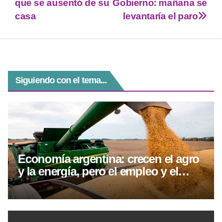
A
a
n
b
que se ausentó de su
Gobierno: mañana se
p
m
g
o
casa
levantaría el paro
p
er
o
k
Siguiendo con el tema...
Economía argentina: crecen el agro
y la energía, pero el empleo y el
consumo siguen rezagados