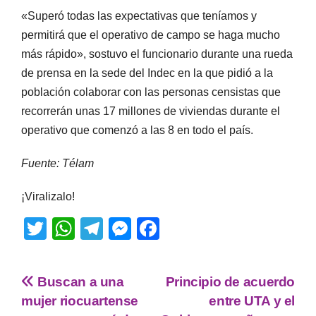
«Superó todas las expectativas que teníamos y
permitirá que el operativo de campo se haga mucho
más rápido», sostuvo el funcionario durante una rueda
de prensa en la sede del Indec en la que pidió a la
población colaborar con las personas censistas que
recorrerán unas 17 millones de viviendas durante el
operativo que comenzó a las 8 en todo el país.
Fuente: Télam
¡Viralizalo!
T
W
T
M
F
wi
h
el
e
a
tt
at
e
ss
c
Buscan a una
Principio de acuerdo
er
s
gr
e
e
mujer riocuartense
entre UTA y el