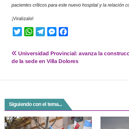
pacientes críticos para este nuevo hospital y la relación c
¡Viralizalo!
T
W
T
M
F
wi
h
el
e
a
tt
at
e
ss
c
Universidad Provincial: avanza la construc
er
s
gr
e
e
de la sede en Villa Dolores
A
a
n
b
p
m
g
o
p
er
o
k
Siguiendo con el tema...