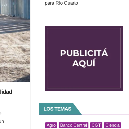
para Río Cuarto
lidad
LOS TEMAS
e
un
Agro
Banco Central
CGT
Ciencia