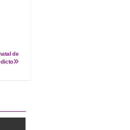
natal de
edicto