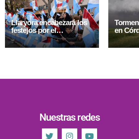
Llaryora encabezará los
Torment
festejos por el
en Córd
aniversario de Villa del
amarill
Totoral con obras y una
gira por el norte
cordobés
Nuestras redes