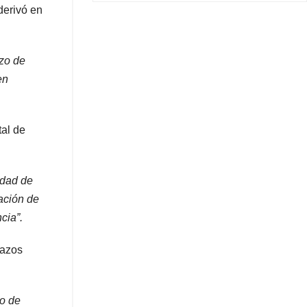
derivó en
rzo de
en
tal de
idad de
ación de
cia”.
lazos
do de