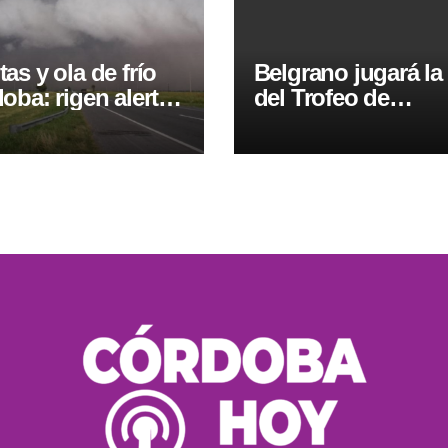
as y ola de frío
Belgrano jugará la 
oba: rigen alertas
del Trofeo de
a y naranja
Campeones en el
Kempes