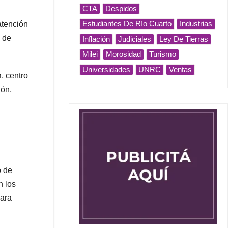
CTA
Despidos
Estudiantes De Río Cuarto
Industrias
atención
s de
Inflación
Judiciales
Ley De Tierras
Milei
Morosidad
Turismo
Universidades
UNRC
Ventas
, centro
ión,
o de
n los
para