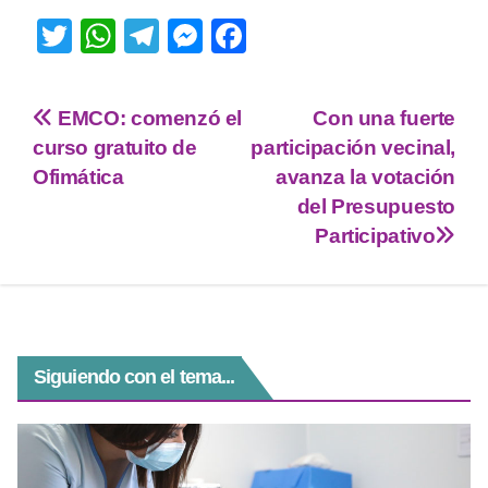
T
W
T
M
F
wi
h
el
e
a
tt
at
e
ss
c
EMCO: comenzó el
Con una fuerte
er
s
gr
e
e
curso gratuito de
participación vecinal,
A
a
n
b
Ofimática
avanza la votación
p
m
g
o
del Presupuesto
Participativo
p
er
o
k
Siguiendo con el tema...