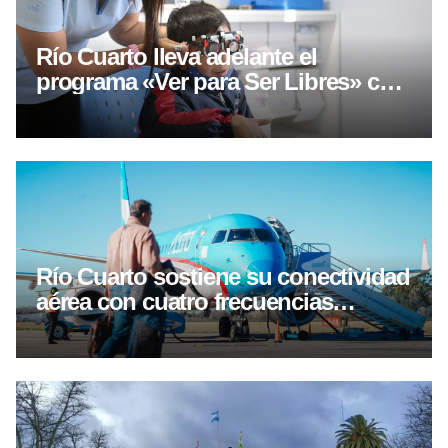
Río Cuarto lleva adelante el
programa «Ver para Ser Libres» con
controles oftalmológicos y entrega
gratuita de lentes
Río Cuarto sostiene su conectividad
aérea con cuatro frecuencias
semanales hacia Buenos Aires