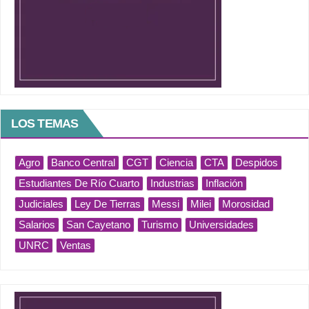
LOS TEMAS
Agro
Banco Central
CGT
Ciencia
CTA
Despidos
Estudiantes De Río Cuarto
Industrias
Inflación
Judiciales
Ley De Tierras
Messi
Milei
Morosidad
Salarios
San Cayetano
Turismo
Universidades
UNRC
Ventas