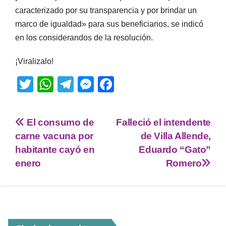
caracterizado por su transparencia y por brindar un
marco de igualdad» para sus beneficiarios, se indicó
en los considerandos de la resolución.
¡Viralizalo!
T
W
T
M
F
wi
h
el
e
a
tt
at
e
ss
c
El consumo de
Falleció el intendente
er
s
gr
e
e
carne vacuna por
de Villa Allende,
A
a
n
b
habitante cayó en
Eduardo “Gato”
p
m
g
o
enero
Romero
p
er
o
k