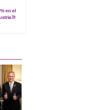
2% en el
ustria
es de