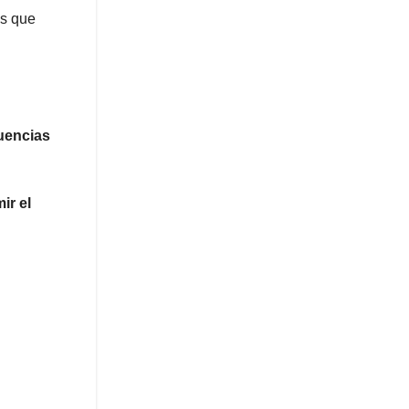
as que
uencias
ir el