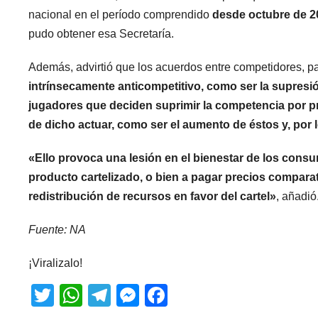
nacional en el período comprendido
desde octubre de 20
pudo obtener esa Secretaría.
Además, advirtió que los acuerdos entre competidores, par
intrínsecamente anticompetitivo, como ser la supresi
jugadores que deciden suprimir la competencia por p
de dicho actuar, como ser el aumento de éstos y, por 
«Ello provoca una lesión en el bienestar de los cons
producto cartelizado, o bien a pagar precios compar
redistribución de recursos en favor del cartel»
, añadió
Fuente: NA
¡Viralizalo!
T
W
T
M
F