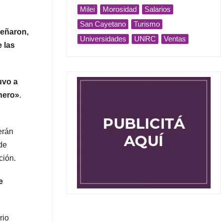
Milei
Morosidad
Salarios
San Cayetano
Turismo
señaron,
Universidades
UNRC
Ventas
 las
uvo a
inero»
.
erán
de
ción.
e
rio