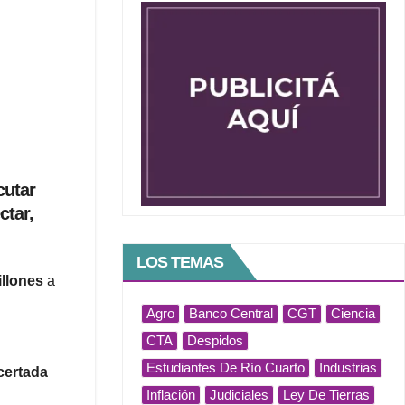
cutar
ctar,
LOS TEMAS
illones
a
Agro
Banco Central
CGT
Ciencia
CTA
Despidos
Estudiantes De Río Cuarto
Industrias
certada
Inflación
Judiciales
Ley De Tierras