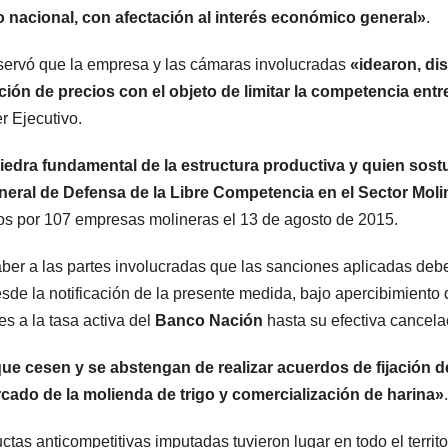
rio nacional, con afectación al interés económico general»
.
ervó que la empresa y las cámaras involucradas
«idearon, di
ión de precios con el objeto de limitar la competencia entre
er Ejecutivo.
piedra fundamental de la estructura productiva y quien sost
neral de Defensa de la Libre Competencia en el Sector Mol
nos por 107 empresas molineras el 13 de agosto de 2015.
ber a las partes involucradas que las sanciones aplicadas deb
esde la notificación de la presente medida, bajo apercibimiento 
es a la tasa activa del
Banco Nación
hasta su efectiva cancela
ue cesen y se abstengan de realizar acuerdos de fijación d
rcado de la molienda de trigo y comercialización de harina»
.
tas anticompetitivas imputadas tuvieron lugar en todo el territo