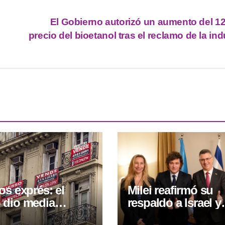
El Gobierno autorizó un aumento del 1
precio del bioetanol tras el reclamo de la ind
os exprés: el
Milei reafirmó su
 dio media
respaldo a Israel y
 y cambia el
condenó los ataqu