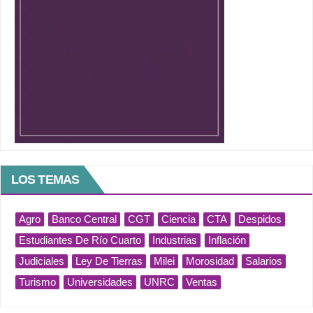
LOS TEMAS
Agro
Banco Central
CGT
Ciencia
CTA
Despidos
Estudiantes De Río Cuarto
Industrias
Inflación
Judiciales
Ley De Tierras
Milei
Morosidad
Salarios
Turismo
Universidades
UNRC
Ventas