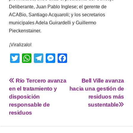
Deliberante, Juan Pablo Inglese; el gerente de
ACABio, Santiago Acquaroli; y los secretarios
municipales Adela Guirardelli y Guillermo
Pieckenstainer.
¡Viralizalo!
T
W
T
M
F
wi
h
el
e
a
tt
at
e
ss
c
Río Tercero avanza
Bell Ville avanza
er
s
gr
e
e
en el tratamiento y
hacia una gestión de
A
a
n
b
disposición
residuos más
p
m
g
o
responsable de
sustentable
residuos
p
er
o
k