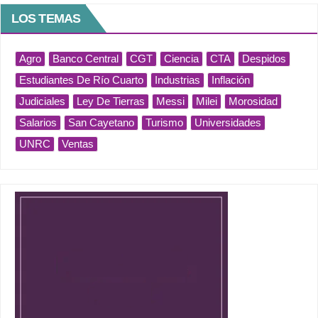
LOS TEMAS
Agro
Banco Central
CGT
Ciencia
CTA
Despidos
Estudiantes De Río Cuarto
Industrias
Inflación
Judiciales
Ley De Tierras
Messi
Milei
Morosidad
Salarios
San Cayetano
Turismo
Universidades
UNRC
Ventas