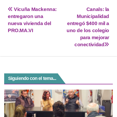
tt
at
e
ss
c
Vicuña Mackenna:
Canals: la
er
s
gr
e
e
entregaron una
Municipalidad
A
a
n
b
nueva vivienda del
entregó $400 mil a
p
m
g
o
PRO.MA.VI
uno de los colegio
para mejorar
p
er
o
conectividad
k
Siguiendo con el tema...